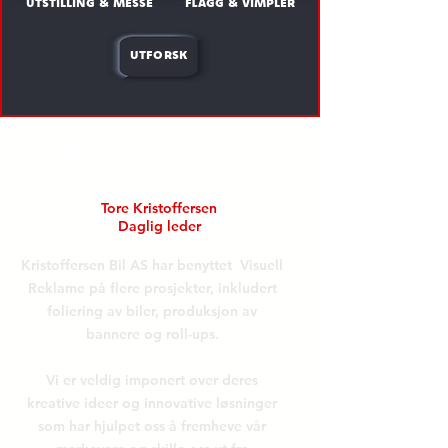
utstilling & messe
flagg & vimpler
utforsk
Utvalg referanser
Kristoffersen Bil
Tore Kristoffersen
Daglig leder
Kristoffersen Bil AS har benyttet Visuell
Reklame på flere prosjekter, inkludert
foliering av biler, produksjon av
bannere og roll-ups.
Vi er veldig imponert over deres
kreative ideer og innovative løsninger
som har hjulpet oss å fremheve vår