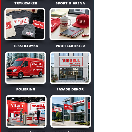
trykksaker
sport & arena
tekstiltrykk
profilartikler
foliering
fasade dekor