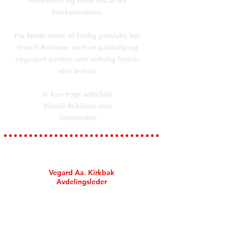
merkevare og skille oss ut fra
konkurrentene.
Fra første møte til ferdig produkt, har
Visuell Reklame vært en pålitelig og
engasjert partner som virkelig forstår
våre behov.
Vi kan trygt anbefale
Visuell Reklame som
leverandør.
Tobb Byggdrift
Vegard Aa. Kirkbak
Avdelingsleder
Vi i Tobb Byggdrift har hatt gleden av å
samarbeide med Visuell Reklame på
flere prosjekter, og kan trygt si at vi er