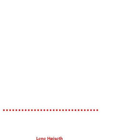
veldig fornøyde med tjenestene de har
levert.
De har hjulpet oss med alt fra skilt,
rollup, visittkort og reklameartikler, og
alle produktene har vært av høy kvalitet
og til avtalt tid.
Visuell Reklame har også utført foliering
av våre kjøretøy, og resultatet har vært
imponerende - kjøretøyene våre har
aldri sett bedre ut!
Vi gir våre beste anbefalinger.
Stjørdal-Meråker
Trafikkskole
Lene Høiseth