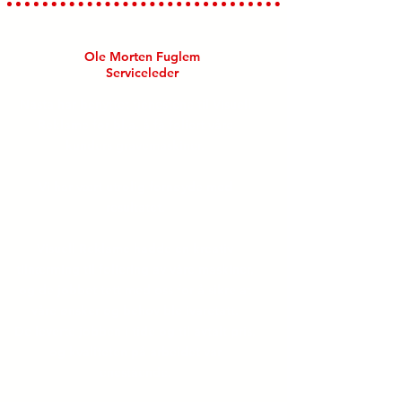
Nasta AS
Ole Morten Fuglem
Serviceleder
Nasta har benyttet tjenestene til Visuell
Reklame for bl.a. å få foliert våre
kunders gravemaskiner.
Vi har vært utrolig fornøyde med
resultatet.
Visuell Reklame hadde en kreativ
tilnærming til foliering av våre maskiner,
og de jobbet tett med oss for å sikre at
våre ønsker og behov ble ivaretatt.
De leverte jobben i tide og til avtalt pris,
og kvaliteten på arbeidet var
enestående.