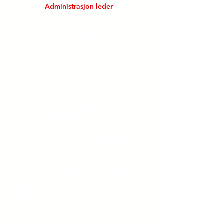
Administrasjon leder
Stjørdal-Meråker Trafikkskole har hatt
stor nytte av å samarbeide med Visuell
Reklame.
Visuell Reklame gjorde en utmerket jobb
med å få frem vårt merkevare-budskap
ved foliering av våre kjøretøy.
Vi har mottatt mange positive
tilbakemeldinger fra våre elever om
utseendet på våre biler, og vi føler oss
trygge på at våre biler skiller seg ut på
veiene.
Vi setter pris på den profesjonell og
pålitelig leveranse , og vil anbefale dem
til alle som ønsker kvalitet og kreativt
arbeid innenfor visuell kommunikasjon.