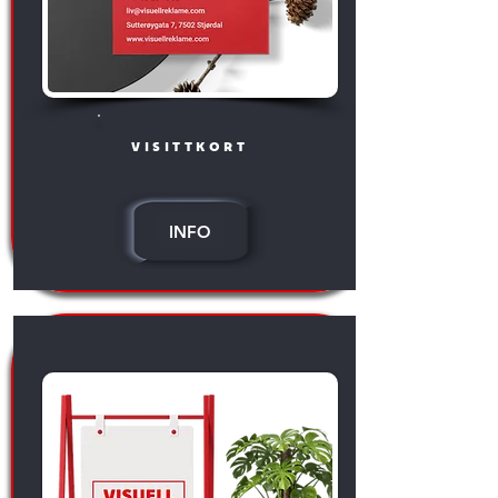
visittkort
INFO