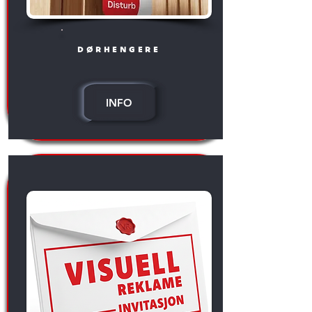
dørhengere
INFO